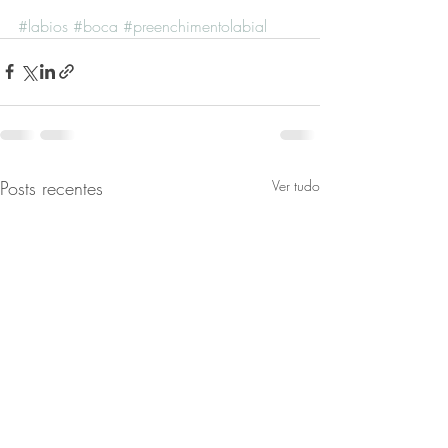
#labios
#boca
#preenchimentolabial
Posts recentes
Ver tudo