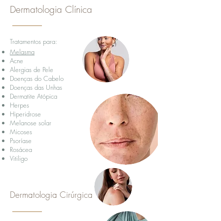
Dermatologia Clínica
Tratamentos para:
Melasma
Acne
Alergias de Pele
Doenças do Cabelo
Doenças das Unhas
Dermatite Atópica
Herpes
Hiperidrose
Melanose solar
Micoses
Psoríase
Rosácea
Vitiligo
Dermatologia Cirúrgica