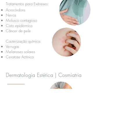
Tratamentos para
Exéreses:
Acrocórdons
Nevos
Molusco contagioso
Cisto epidérmico
Câncer de pele
Cauterização química:
Verrugas
Melanoses solares
Ceratose Actínica
Dermatologia Estética | Cosmiatria
Manchas
Fotoenvelhecimento
Rugas
Cicatrizes
Celulite
Estrias
Rugas
Preenchimento com Ácido Hialurônico