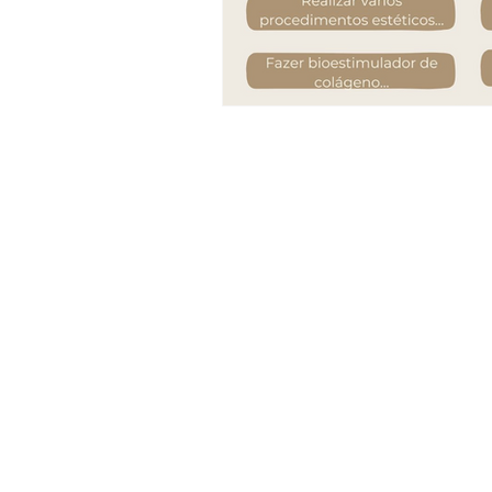
CRM SP: 140464
RQE: 103261