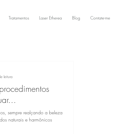
Tratamentos
Laser Etherea
Blog
Contate-me
e leitura
procedimentos
uar...
cos, sempre realçando a beleza
dos naturais e harmônicos