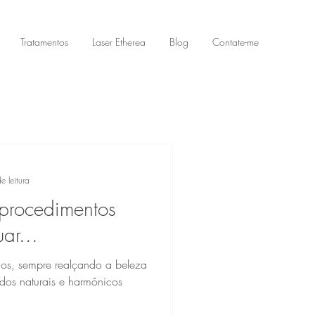
Tratamentos
Laser Etherea
Blog
Contate-me
e leitura
procedimentos
uar...
cos, sempre realçando a beleza
dos naturais e harmônicos