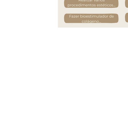
CRM SP: 140464
RQE: 103261