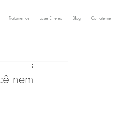
Tratamentos
Laser Etherea
Blog
Contate-me
ocê nem